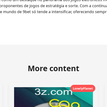
ponentes de jogos de estratégia e sorte. Com a contínua e
 mundo de 9bet só tende a intensificar, oferecendo sempr
More content
LonelyPlanet