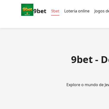
9bet
9bet
Loteria online
Jogos d
9bet - 
Explore o mundo de Je