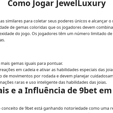
Como Jogar JewelLuxury
oias similares para coletar seus poderes únicos e alcançar 
dade de gemas coloridas que os jogadores devem combinar. 
plexidade do jogo. Os jogadores têm um número limitado
as.
u mais gemas iguais para pontuar.
eações em cadeia e ativar as habilidades especiais das joia
o de movimentos por rodada e devem planejar cuidadosam
ações raras e uso inteligente das habilidades das joias.
is e a Influência de 9bet e
o conceito de 9bet está ganhando notoriedade como uma ref