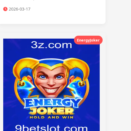
2026-03-17
EnergyJoker