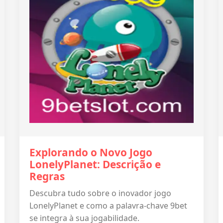
Explorando o Novo Jogo
LonelyPlanet: Descrição e
Regras
Descubra tudo sobre o inovador jogo
LonelyPlanet e como a palavra-chave 9bet
se integra à sua jogabilidade.