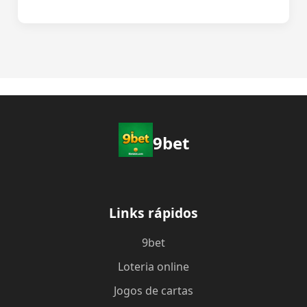
9bet
Links rápidos
9bet
Loteria online
Jogos de cartas