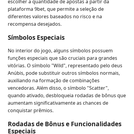
escolher a quantidade de apostas a partir da
plataforma 9bet, que permite a seleção de
diferentes valores baseados no risco e na
recompensa desejados.
Símbolos Especiais
No interior do jogo, alguns símbolos possuem
funções especiais que são cruciais para grandes
vitórias. O símbolo "Wild", representado pelo deus
Anúbis, pode substituir outros símbolos normais,
auxiliando na formação de combinações
vencedoras. Além disso, o símbolo "Scatter",
quando ativado, desbloqueia rodadas de bônus que
aumentam significativamente as chances de
conquistar prêmios.
Rodadas de Bônus e Funcionalidades
Especiais