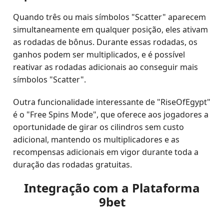
Quando três ou mais símbolos "Scatter" aparecem
simultaneamente em qualquer posição, eles ativam
as rodadas de bônus. Durante essas rodadas, os
ganhos podem ser multiplicados, e é possível
reativar as rodadas adicionais ao conseguir mais
símbolos "Scatter".
Outra funcionalidade interessante de "RiseOfEgypt"
é o "Free Spins Mode", que oferece aos jogadores a
oportunidade de girar os cilindros sem custo
adicional, mantendo os multiplicadores e as
recompensas adicionais em vigor durante toda a
duração das rodadas gratuitas.
Integração com a Plataforma
9bet