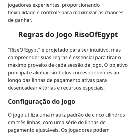
jogadores experientes, proporcionando
flexibilidade e controle para maximizar as chances
de ganhar.
Regras do Jogo RiseOfEgypt
"RiseOfEgypt" é projetado para ser intuitivo, mas
compreender suas regras é essencial para tirar o
máximo proveito de cada sessão de jogo. O objetivo
principal é alinhar símbolos correspondentes ao
longo das linhas de pagamento ativas para
desencadear vitórias e recursos especiais.
Configuração do Jogo
O jogo utiliza uma matriz padrão de cinco cilindros
em três linhas, com uma série de linhas de
pagamento ajustáveis. Os jogadores podem