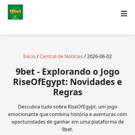
Início
/
Central de Notícias
/ 2026-06-02
9bet - Explorando o Jogo
RiseOfEgypt: Novidades e
Regras
Descubra tudo sobre RiseOfEgypt, um jogo
emocionante que combina história e aventuras com
oportunidades de ganhar em uma plataforma de
9bet.