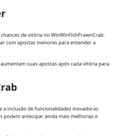
er
 chances de vitória no WinWinFishPrawnCrab.
çar com apostas menores para entender a
 aumentam suas apostas após cada vitória para
Crab
 a inclusão de funcionalidades inovadoras
es podem antecipar ainda mais melhorias e