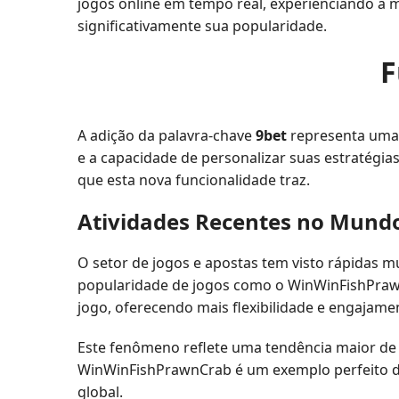
jogos online em tempo real, experienciando a
significativamente sua popularidade.
F
A adição da palavra-chave
9bet
representa uma 
e a capacidade de personalizar suas estratégi
que esta nova funcionalidade traz.
Atividades Recentes no Mund
O setor de jogos e apostas tem visto rápidas 
popularidade de jogos como o WinWinFishPrawn
jogo, oferecendo mais flexibilidade e engajame
Este fenômeno reflete uma tendência maior de 
WinWinFishPrawnCrab é um exemplo perfeito de
global.