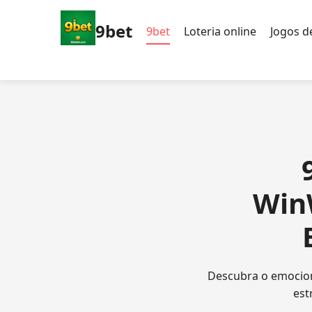
9bet
9bet
Loteria online
Jogos d
Win
Descubra o emocio
est