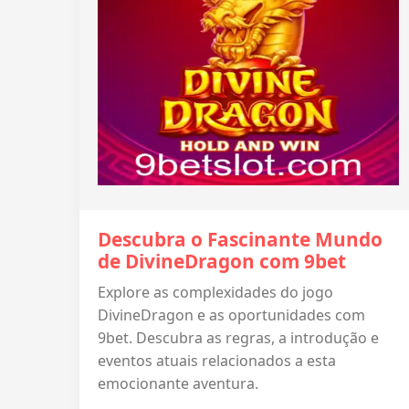
Descubra o Fascinante Mundo
de DivineDragon com 9bet
Explore as complexidades do jogo
DivineDragon e as oportunidades com
9bet. Descubra as regras, a introdução e
eventos atuais relacionados a esta
emocionante aventura.