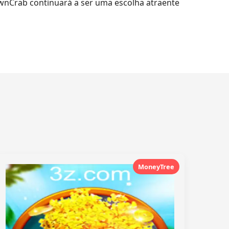
wnCrab continuará a ser uma escolha atraente
MoneyTree