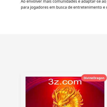
Ao envolver mais comunidades e adaptar-se ao
para jogadores em busca de entretenimento e d
DivineDragon