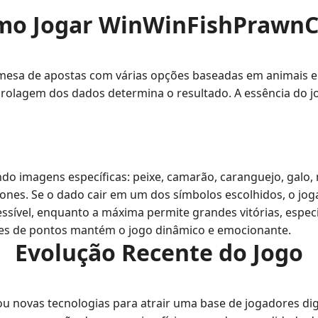
mo Jogar WinWinFishPrawnC
sa de apostas com várias opções baseadas em animais e 
a rolagem dos dados determina o resultado. A essência do 
ndo imagens específicas: peixe, camarão, caranguejo, galo, 
nes. Se o dado cair em um dos símbolos escolhidos, o jo
cessível, enquanto a máxima permite grandes vitórias, espe
res de pontos mantém o jogo dinâmico e emocionante.
Evolução Recente do Jogo
novas tecnologias para atrair uma base de jogadores digi