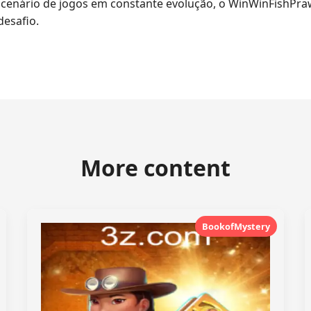
 cenário de jogos em constante evolução, o WinWinFishPra
esafio.
More content
BookofMystery