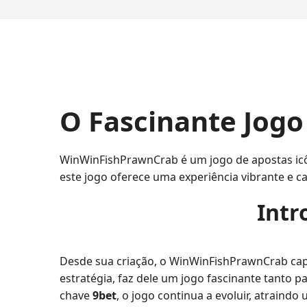
O Fascinante Jog
WinWinFishPrawnCrab é um jogo de apostas icôni
este jogo oferece uma experiência vibrante e c
Intr
Desde sua criação, o WinWinFishPrawnCrab cap
estratégia, faz dele um jogo fascinante tanto 
chave
9bet
, o jogo continua a evoluir, atraindo