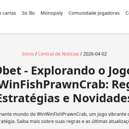
e cartas
Sic Bo
Monopoly
Comunidade Jogadores
C
Início
/
Central de Notícias
/ 2026-04-02
9bet - Explorando o Jog
WinFishPrawnCrab: Reg
Estratégias e Novidade
nante mundo do WinWinFishPrawnCrab, um jogo vibrante q
ratégia. Saiba mais sobre suas regras e as últimas atualizaç