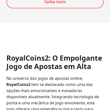
Saiba mais
RoyalCoins2: O Empolgante
Jogo de Apostas em Alta
No universo dos jogos de apostas online,
RoyalCoins2
tem se destacado como uma das
opções mais emocionantes e inovadoras
disponíveis atualmente. Integrando tecnologia de
ponta e uma mecânica de jogo envolvente, este
jogo oferece uma experiência única tanto para