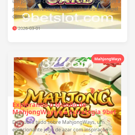
um jogo que combina estratégia e sorte, com a
palavra-chave 9bet desempenhando um papel
central.
2026-03-01
MahjongWays
Explorando o Mundo de
MahjongWays e a Estratégia 9bet
Descubra tudo sobre MahjongWays, um
emocionante jogo de azar com inspiração