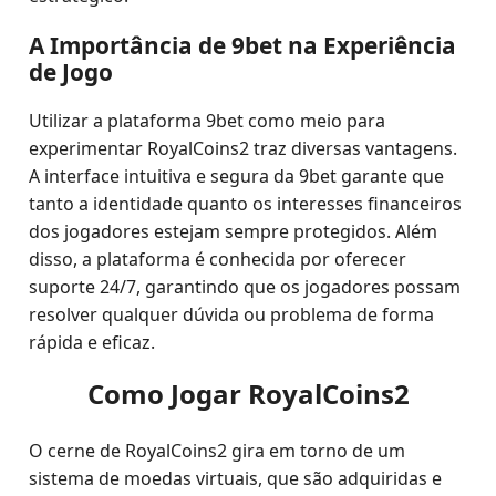
A Importância de 9bet na Experiência
de Jogo
Utilizar a plataforma 9bet como meio para
experimentar RoyalCoins2 traz diversas vantagens.
A interface intuitiva e segura da 9bet garante que
tanto a identidade quanto os interesses financeiros
dos jogadores estejam sempre protegidos. Além
disso, a plataforma é conhecida por oferecer
suporte 24/7, garantindo que os jogadores possam
resolver qualquer dúvida ou problema de forma
rápida e eficaz.
Como Jogar RoyalCoins2
O cerne de RoyalCoins2 gira em torno de um
sistema de moedas virtuais, que são adquiridas e