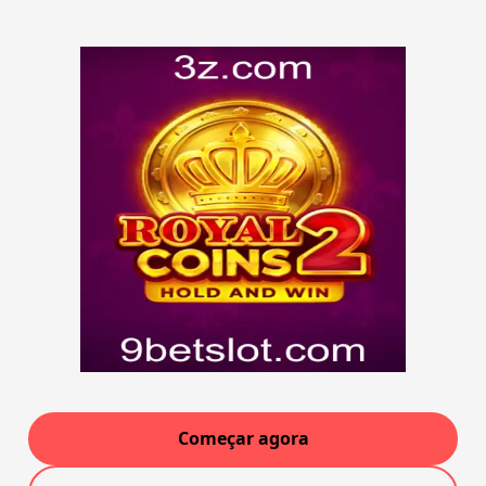
Começar agora