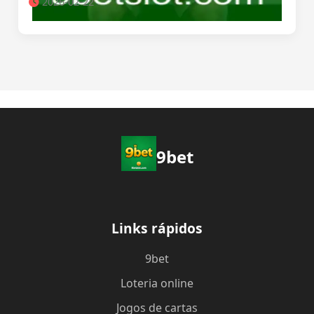
2026-02-22
9bet
Links rápidos
9bet
Loteria online
Jogos de cartas