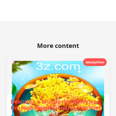
More content
MoneyTree
Descubra o Mundo de MoneyTree:
Um Jogo Revolucionário com 9bet