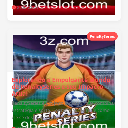
2026-02-24
PenaltySeries
Explorando o Empolgante Mundo
de PenaltySeries e Seu Impacto
Atual
PenaltySeries é um jogo inovador que combina
estratégia e sorte. Conheça as regras e como
ele se destaca em eventos atuais.