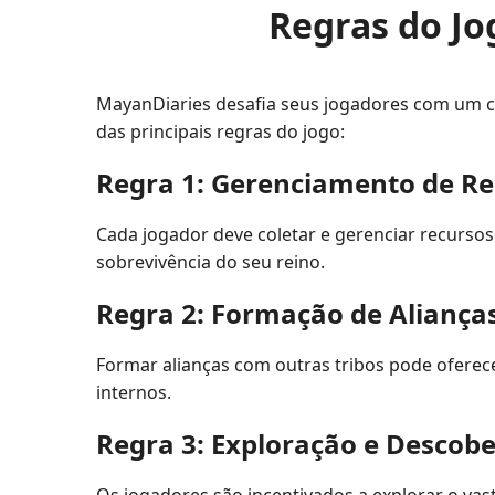
Regras do Jo
MayanDiaries desafia seus jogadores com um c
das principais regras do jogo:
Regra 1: Gerenciamento de Re
Cada jogador deve coletar e gerenciar recursos
sobrevivência do seu reino.
Regra 2: Formação de Aliança
Formar alianças com outras tribos pode oferece
internos.
Regra 3: Exploração e Descobe