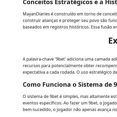
Conceitos Estratégicos e a His
MayanDiaries é construído em torno de conceit
construir alianças e proteger seu povo são fu
baseados em registros históricos. Essa fusão e
Ex
A palavra-chave '9bet' adiciona uma camada ad
recursos para potencialmente obter recompens
expectativa a cada rodada. O uso estratégico d
Como Funciona o Sistema de 9
O sistema de 9bet é simples, mas altamente es
eventos específicos. Ao fazer um 9bet, o joga
bem-sucedido, o jogador não apenas avança no 