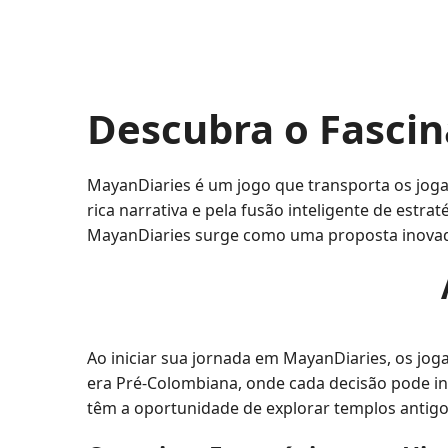
Descubra o Fasci
MayanDiaries é um jogo que transporta os joga
rica narrativa e pela fusão inteligente de estra
MayanDiaries surge como uma proposta inovador
Ao iniciar sua jornada em MayanDiaries, os jog
era Pré-Colombiana, onde cada decisão pode inf
têm a oportunidade de explorar templos antigos