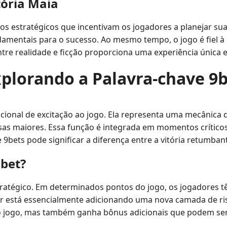
tória Maia
os estratégicos que incentivam os jogadores a planejar su
ndamentais para o sucesso. Ao mesmo tempo, o jogo é fiel à
ntre realidade e ficção proporciona uma experiência única e
plorando a Palavra-chave 9
icional de excitação ao jogo. Ela representa uma mecânica
as maiores. Essa função é integrada em momentos críticos
e 9bets pode significar a diferença entre a vitória retumba
bet?
tratégico. Em determinados pontos do jogo, os jogadores 
dor está essencialmente adicionando uma nova camada de r
jogo, mas também ganha bônus adicionais que podem ser cr