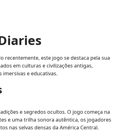
Diaries
 recentemente, este jogo se destaca pela sua
ados em culturas e civilizações antigas,
 imersivas e educativas.
s
tradições e segredos ocultos. O jogo começa na
es e uma trilha sonora autêntica, os jogadores
ltos nas selvas densas da América Central.