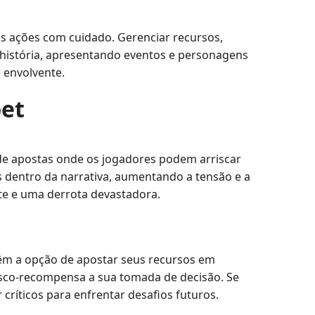
as ações com cuidado. Gerenciar recursos,
 história, apresentando eventos e personagens
 envolvente.
bet
 de apostas onde os jogadores podem arriscar
 dentro da narrativa, aumentando a tensão e a
nte e uma derrota devastadora.
têm a opção de apostar seus recursos em
isco-recompensa a sua tomada de decisão. Se
íticos para enfrentar desafios futuros.