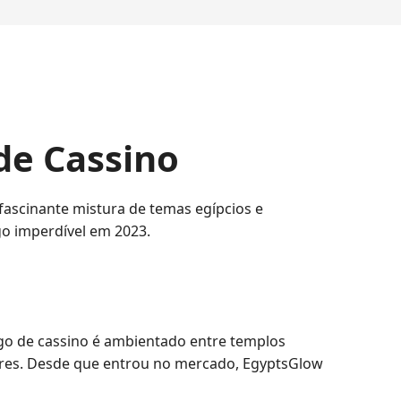
de Cassino
ascinante mistura de temas egípcios e
o imperdível em 2023.
go de cassino é ambientado entre templos
dores. Desde que entrou no mercado, EgyptsGlow