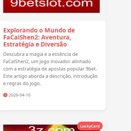
Explorando o Mundo de
FaCaiShen2: Aventura,
Estratégia e Diversão
Descubra a magia e a essência de
FaCaiShen2, um jogo inovador alinhado
com a estratégia de apostas popular 9bet.
Este artigo aborda a descrição, introdução
e regras do jogo.
2026-04-10
LuckyCard