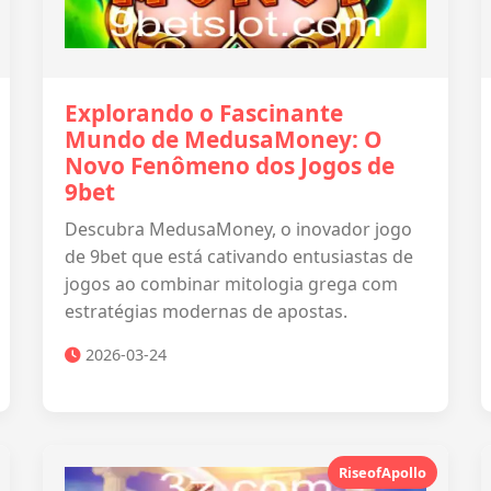
Explorando o Fascinante
Mundo de MedusaMoney: O
Novo Fenômeno dos Jogos de
9bet
Descubra MedusaMoney, o inovador jogo
de 9bet que está cativando entusiastas de
jogos ao combinar mitologia grega com
estratégias modernas de apostas.
2026-03-24
RiseofApollo