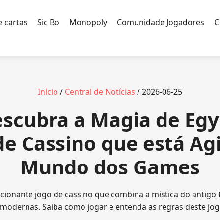
e cartas
Sic Bo
Monopoly
Comunidade Jogadores
C
Início
/
Central de Notícias
/ 2026-06-25
escubra a Magia de Eg
de Cassino que está Ag
Mundo dos Games
onante jogo de cassino que combina a mística do antigo 
modernas. Saiba como jogar e entenda as regras deste jog