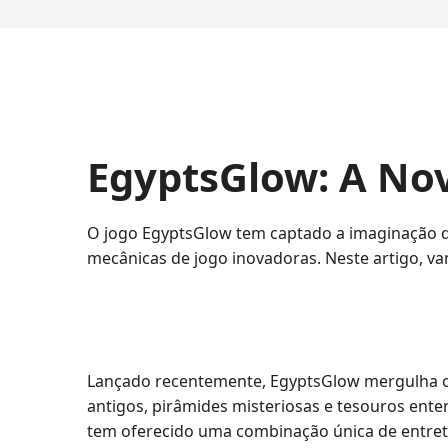
EgyptsGlow: A Nov
O jogo EgyptsGlow tem captado a imaginação do
mecânicas de jogo inovadoras. Neste artigo, v
Lançado recentemente, EgyptsGlow mergulha os
antigos, pirâmides misteriosas e tesouros ent
tem oferecido uma combinação única de entre