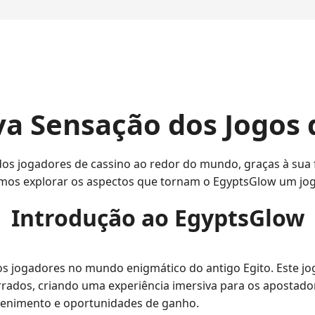
a Sensação dos Jogos 
s jogadores de cassino ao redor do mundo, graças à sua f
amos explorar os aspectos que tornam o EgyptsGlow um jog
Introdução ao EgyptsGlow
 jogadores no mundo enigmático do antigo Egito. Este jo
errados, criando uma experiência imersiva para os aposta
tenimento e oportunidades de ganho.