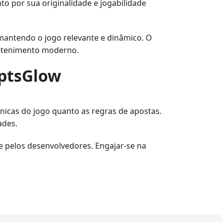
 por sua originalidade e jogabilidade
mantendo o jogo relevante e dinâmico. O
retenimento moderno.
yptsGlow
nicas do jogo quanto as regras de apostas.
ades.
 pelos desenvolvedores. Engajar-se na