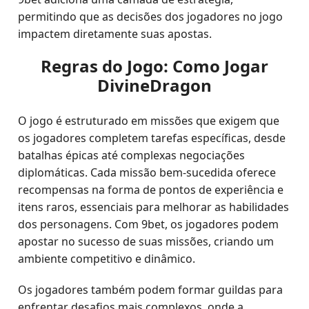
permitindo que as decisões dos jogadores no jogo
impactem diretamente suas apostas.
Regras do Jogo: Como Jogar
DivineDragon
O jogo é estruturado em missões que exigem que
os jogadores completem tarefas específicas, desde
batalhas épicas até complexas negociações
diplomáticas. Cada missão bem-sucedida oferece
recompensas na forma de pontos de experiência e
itens raros, essenciais para melhorar as habilidades
dos personagens. Com 9bet, os jogadores podem
apostar no sucesso de suas missões, criando um
ambiente competitivo e dinâmico.
Os jogadores também podem formar guildas para
enfrentar desafios mais complexos, onde a