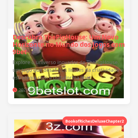
Descubra ThePigHouse: Um Novo
Horizonte no Mundo dos Jogos com
9bet
Explore o universo inovador de ThePigHouse,
um jogo que desafia os limites da criatividade e
estratégia com a plataforma 9bet.
2026-05-27
BookofRichesDeluxeChapter2