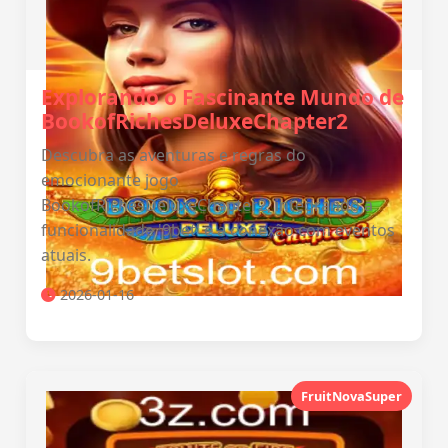
Explorando o Fascinante Mundo de
BookofRichesDeluxeChapter2
Descubra as aventuras e regras do
emocionante jogo
BookofRichesDeluxeChapter2, integrando a
funcionalidade '9bet' e a conexão com eventos
atuais.
2026-01-16
FruitNovaSuper