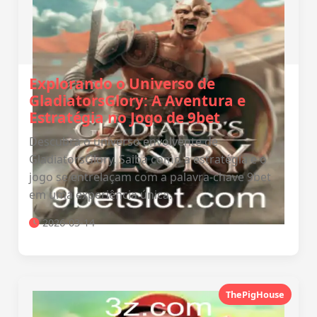
Explorando o Universo de
GladiatorsGlory: A Aventura e
Estratégia no Jogo de 9bet
Descubra o universo envolvente de
GladiatorsGlory. Saiba como a estratégia e o
jogo se entrelaçam com a palavra-chave 9bet
em uma experiência única.
2026-03-14
ThePigHouse