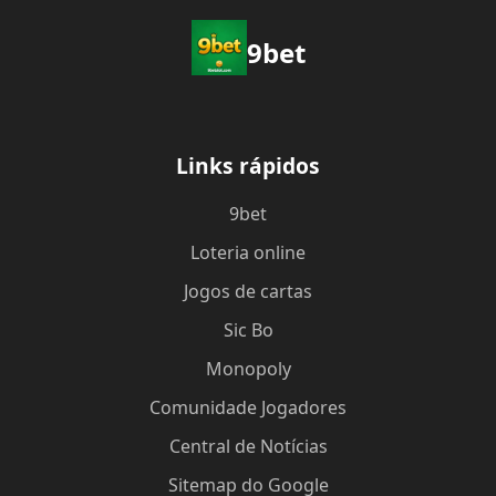
9bet
Links rápidos
9bet
Loteria online
Jogos de cartas
Sic Bo
Monopoly
Comunidade Jogadores
Central de Notícias
Sitemap do Google