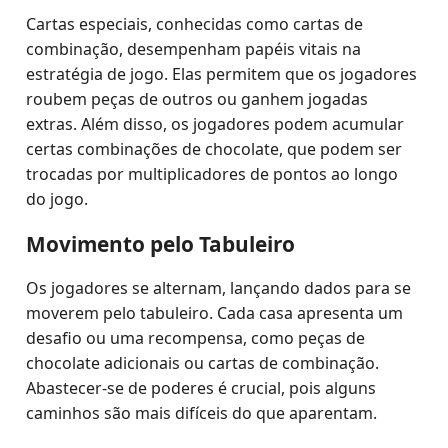
Cartas especiais, conhecidas como cartas de
combinação, desempenham papéis vitais na
estratégia de jogo. Elas permitem que os jogadores
roubem peças de outros ou ganhem jogadas
extras. Além disso, os jogadores podem acumular
certas combinações de chocolate, que podem ser
trocadas por multiplicadores de pontos ao longo
do jogo.
Movimento pelo Tabuleiro
Os jogadores se alternam, lançando dados para se
moverem pelo tabuleiro. Cada casa apresenta um
desafio ou uma recompensa, como peças de
chocolate adicionais ou cartas de combinação.
Abastecer-se de poderes é crucial, pois alguns
caminhos são mais difíceis do que aparentam.