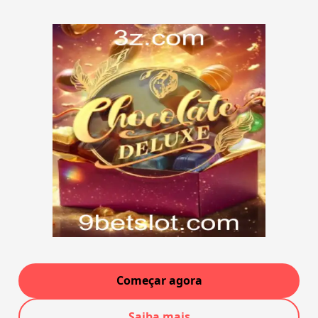
Começar agora
Saiba mais