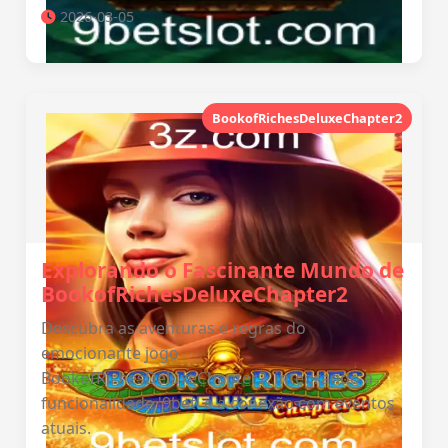
2026-03-05
BookofRichesDeluxeChapter2
Explorando o Fascinante Mundo de
BookofRichesDeluxeChapter2
Descubra as aventuras e regras do
emocionante jogo
BookofRichesDeluxeChapter2, integrando a
funcionalidade '9bet' e a conexão com eventos
atuais.