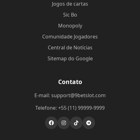
Jogos de cartas
Sic Bo
Monopoly
Comunidade Jogadores
Central de Notícias
Sitemap do Google
Contato
E-mail: support@9betslot.com
Telefone: +55 (11) 99999-9999